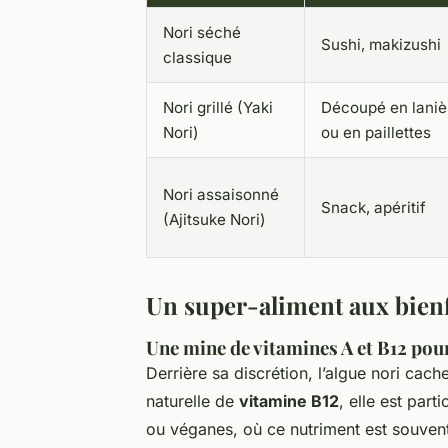
Nori séché
Sushi, makizushi
classique
Nori grillé (Yaki
Découpé en laniè
Nori)
ou en paillettes
Nori assaisonné
Snack, apéritif
(Ajitsuke Nori)
Un super-aliment aux bienf
Une mine de vitamines A et B12 pour
Derrière sa discrétion, l’algue nori ca
naturelle de
vitamine B12
, elle est par
ou véganes, où ce nutriment est souvent 