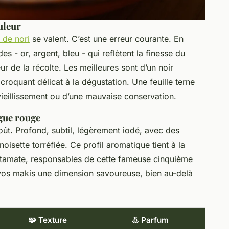
uleur
s de nori
se valent. C’est une erreur courante. En
des - or, argent, bleu - qui reflètent la finesse du
eur de la récolte. Les meilleures sont d’un noir
croquant délicat à la dégustation. Une feuille terne
 vieillissement ou d’une mauvaise conservation.
lgue rouge
goût. Profond, subtil, légèrement iodé, avec des
isette torréfiée. Ce profil aromatique tient à la
tamate, responsables de cette fameuse cinquième
 vos makis une dimension savoureuse, bien au-delà
🧩 Texture
👃 Parfum