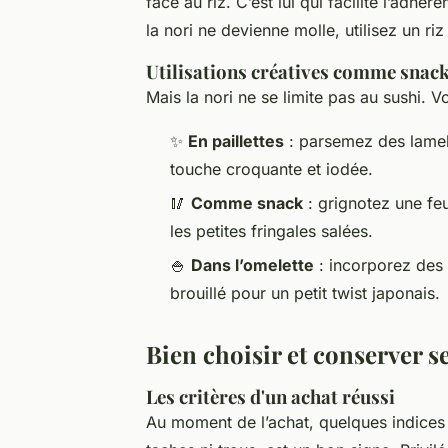
face au riz. C’est lui qui facilite l’adhé
la nori ne devienne molle, utilisez un ri
Utilisations créatives comme snac
Mais la nori ne se limite pas au sushi. V
✨
En paillettes
: parsemez des lamell
touche croquante et iodée.
🥢
Comme snack
: grignotez une feui
les petites fringales salées.
🍚
Dans l’omelette
: incorporez des
brouillé pour un petit twist japonais.
Bien choisir et conserver s
Les critères d'un achat réussi
Au moment de l’achat, quelques indices 