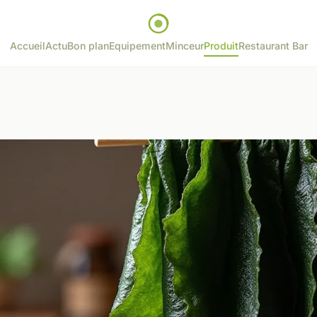
Accueil
Actu
Bon plan
Equipement
Minceur
Produit
Restaurant Bar