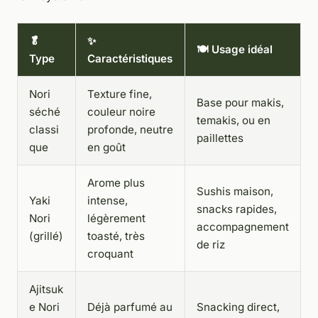
🥬
✨
🍽️ Usage idéal
Type
Caractéristiques
Nori
Texture fine,
Base pour makis,
séché
couleur noire
temakis, ou en
classi
profonde, neutre
paillettes
que
en goût
Arome plus
Sushis maison,
Yaki
intense,
snacks rapides,
Nori
légèrement
accompagnement
(grillé)
toasté, très
de riz
croquant
Ajitsuk
e Nori
Déjà parfumé au
Snacking direct,