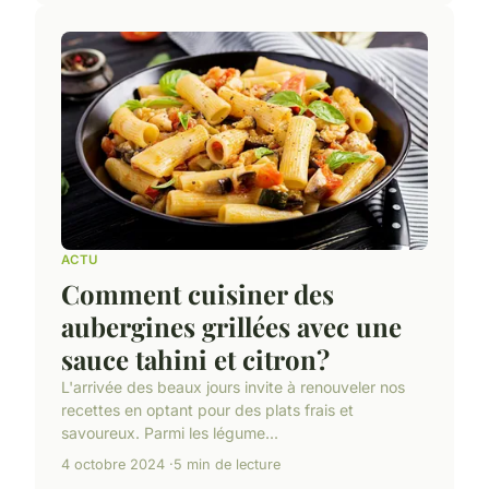
ACTU
Comment cuisiner des
aubergines grillées avec une
sauce tahini et citron?
L'arrivée des beaux jours invite à renouveler nos
recettes en optant pour des plats frais et
savoureux. Parmi les légume...
4 octobre 2024
5 min de lecture