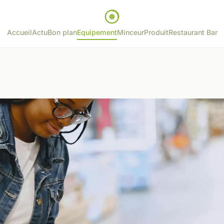
Accueil
Actu
Bon plan
Equipement
Minceur
Produit
Restaurant Bar