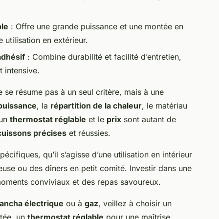
ble
: Offre une grande puissance et une montée en
utilisation en extérieur.
adhésif
: Combine durabilité et facilité d’entretien,
t intensive.
e se résume pas à un seul critère, mais à une
puissance
, la
répartition de la chaleur
, le matériau
’un
thermostat réglable
et le
prix
sont autant de
cuissons précises
et réussies.
cifiques, qu’il s’agisse d’une utilisation en intérieur
use ou des dîners en petit comité. Investir dans une
moments conviviaux et des repas savoureux.
lancha électrique
ou à
gaz
, veillez à choisir un
tée, un
thermostat réglable
pour une maîtrise